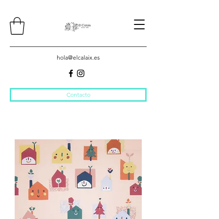
hola@elcalaix.es
Contacto