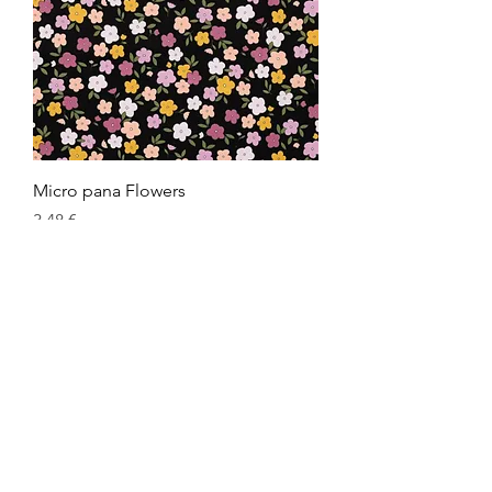
Micro pana Flowers
Preu
3,48 €