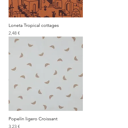
Loneta Tropical cottages
Preu
2,48 €
Popelín ligero Croissant
Preu
3,23 €