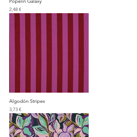
Popelín Galaxy
Preu
2,48 €
Algodón Stripes
Preu
3,73 €