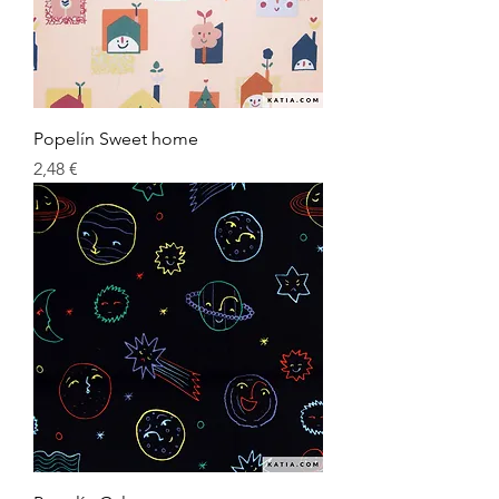
Popelín Sweet home
Preu
2,48 €