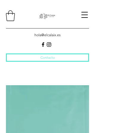
hola@elcalaix.es
Contacto