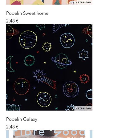
Popelín Sweet home
Preu
2,48 €
Popelín Galaxy
Preu
2,48 €