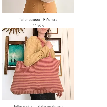
Taller costura - Riñonera
Preu
44,90 €
Taller costura - Bolsa acolchada