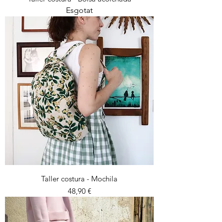
Esgotat
Taller costura - Mochila
Preu
48,90 €