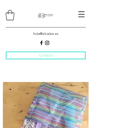
hola@elcalaix.es
Contacto