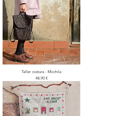
Taller costura - Mochila
Preu
48,90 €