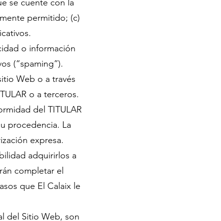
ue se cuente con la
lmente permitido; (c)
icativos.
icidad o información
vos (“spaming”).
itio Web o a través
ITULAR o a terceros.
nformidad del TITULAR
 su procedencia. La
rización expresa.
ilidad adquirirlos a
rán completar el
asos que El Calaix le
al del Sitio Web, son