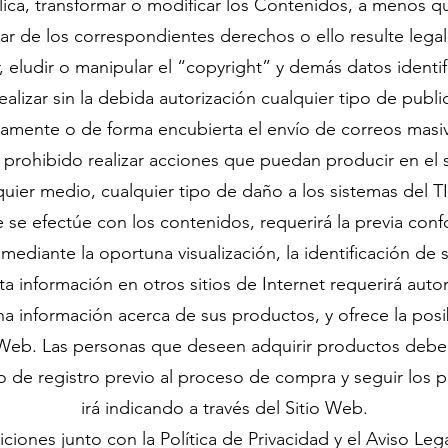
ca, transformar o modificar los Contenidos, a menos q
ular de los correspondientes derechos o ello resulte lega
, eludir o manipular el “copyright” y demás datos identif
lizar sin la debida autorización cualquier tipo de publ
tamente o de forma encubierta el envío de correos masi
prohibido realizar acciones que puedan producir en el s
uier medio, cualquier tipo de daño a los sistemas del T
 se efectúe con los contenidos, requerirá la previa co
 mediante la oportuna visualización, la identificación de
sta información en otros sitios de Internet requerirá auto
ona información acerca de sus productos, y ofrece la posib
o Web. Las personas que deseen adquirir productos debe
o de registro previo al proceso de compra y seguir los p
irá indicando a través del Sitio Web.
iones junto con la Política de Privacidad y el Aviso Leg