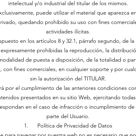
intelectual y/o industrial del titular de los mismos.
exclusivamente, puede utilizar el material que aparezca e
privado, quedando prohibido su uso con fines comerciales
actividades ilícitas.
ispuesto en los artículos 8 y 32.1, párrafo segundo, de l
 expresamente prohibidas la reproducción, la distribuci
 modalidad de puesta a disposición, de la totalidad o pa
 con fines comerciales, en cualquier soporte y por cual
sin la autorización del TITULAR.
rá por el cumplimiento de las anteriores condiciones co
ontenidos presentados en su sitio Web, ejercitando todas l
respondan en el caso de infracción o incumplimiento de
parte del Usuario.
1. Política de Privacidad de Datos
 para navegar por nuestra web no es necesario que nos 