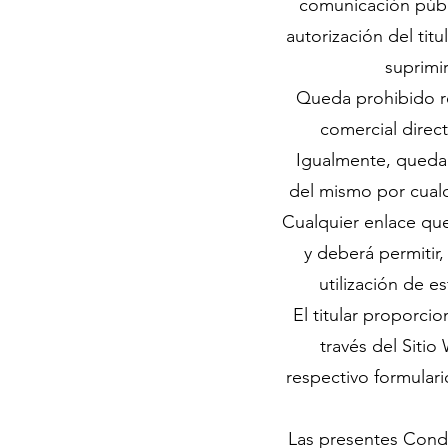
comunicación públi
autorización del tit
suprimir
Queda prohibido rea
comercial direc
Igualmente, queda 
del mismo por cualq
Cualquier enlace que
y deberá permitir,
utilización de e
El titular proporci
través del Siti
respectivo formulari
Las presentes Condic