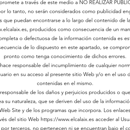
promete a través de este medio a NO REALIZAR PU
por lo tanto, no serán considerados como publicidad en
 que puedan encontrarse a lo largo del contenido de la
.elcalaix.es
, producidos como consecuencia de un man
completa o defectuosa de la información contenida es es
cuencia de lo dispuesto en este apartado, se comprome
pronto como tenga conocimiento de dichos errores.
hace responsable del incumplimiento de cualquier norm
suario en su acceso al presente sitio Web y/o en el uso 
contenidas en el mismo.
responsable de los daños y perjuicios producidos o qu
a su naturaleza, que se deriven del uso de la informació
Web Site y de los programas que incorpora. Los enlaces 
avés del sitio Web
https://www.elcalaix.es
acceder al Usua
s por terceros, no pertenecen ni se encuentran bajo el c