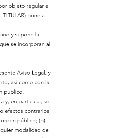
or objeto regular el
L TITULAR) pone a
uario y supone la
que se incorporan al
esente Aviso Legal, y
nto, así como con la
n público.
a y, en particular, se
o efectos contrarios
 orden público; (b)
ualquier modalidad de