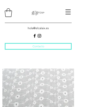
hola@elcalaix.es
Contacto