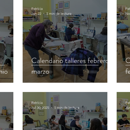
Patrícia
Pat
Jan 22
5 min de lectura
No
Calendario talleres febrero y
C
nio
marzo
f
Patrícia
Pat
Jul 30, 2025
5 min de lectura
Ju