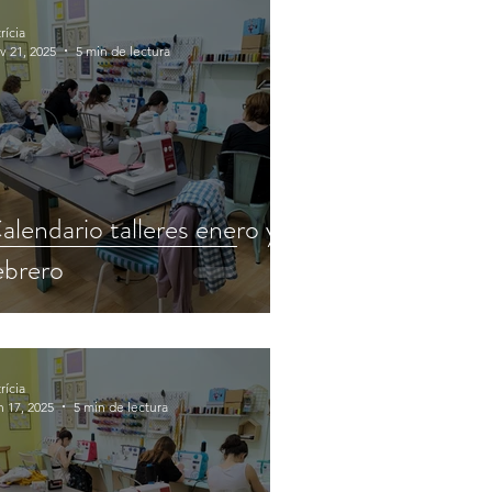
rícia
v 21, 2025
5 min de lectura
alendario talleres enero y
ebrero
rícia
n 17, 2025
5 min de lectura