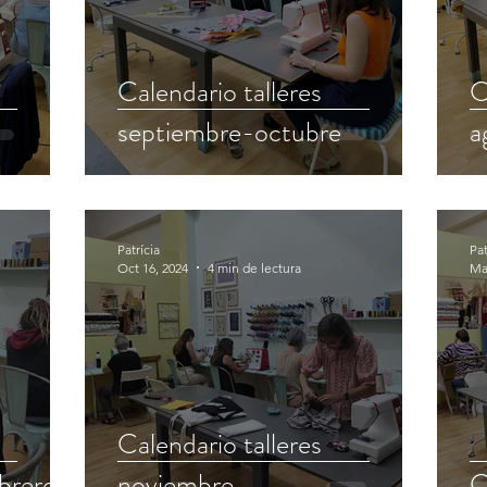
Calendario talleres
C
septiembre-octubre
a
Patrícia
Pat
Oct 16, 2024
4 min de lectura
Ma
Calendario talleres
ebrero
noviembre
C