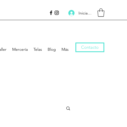
Inicia la sessió
Contacto
aller
Mercería
Telas
Blog
Más