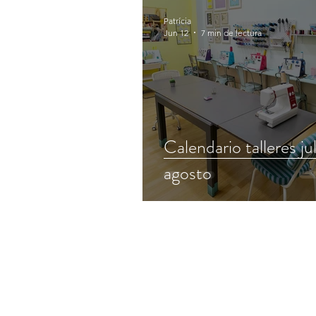
Patrícia
Jun 12
7 min de lectura
Calendario talleres jul
agosto