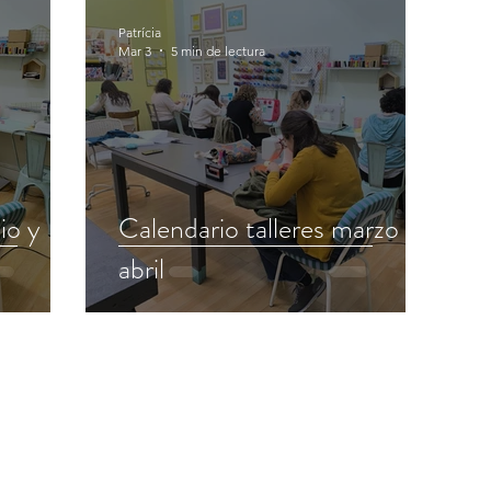
Patrícia
Mar 3
5 min de lectura
io y
Calendario talleres marzo y
abril