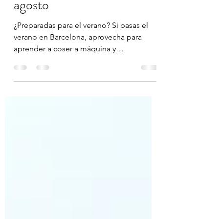
Calendario talleres julio y
agosto
¿Preparadas para el verano? Si pasas el
verano en Barcelona, aprovecha para
aprender a coser a máquina y
confeccionar tu ropa. Empieza de 0 con el
taller de iniciación de 3 clases de hora y
media o con el taller express el primer
viernes de mes. Si ya sabes coser, échale
un ojo a los monográficos que he
preparado para esta temporada, vestidos,
tops, monos, mochilas y riñoneras ¿te
animas? COSTURA - TOP Los días 2 y 3 de
julio y el 1 y 8 de agosto coseremos un
top y hay dos mo