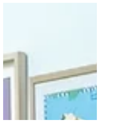
como tops sin mangas y bolsas para la
playa. Échale un ojo a las fechas para
iniciarte y si ya sabes un poco, anímate a
coserte un conjunto de dos piezas o una
falda con apertura en el delantero.
COSTURA - BOLSA Y NECESER DE PLAYA
Empezamos el mes con un monográfico
el sábado 6 de 16h a 20h para aprender a
coser una bolsa y un neceser perfectos
para ir a la playa ya que trabajaremos con
tela