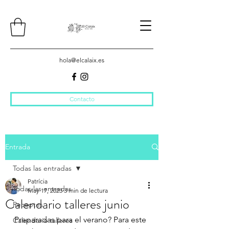
hola@elcalaix.es
Contacto
Entrada
Todas las entradas
Patrícia
Todas las entradas
May 17, 2023
3 min de lectura
Calendario talleres junio
Receptes
Preparadas para el verano? Para este 
Calendario talleres