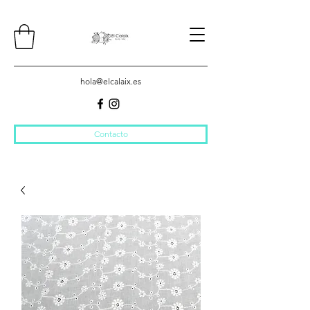
hola@elcalaix.es
Contacto