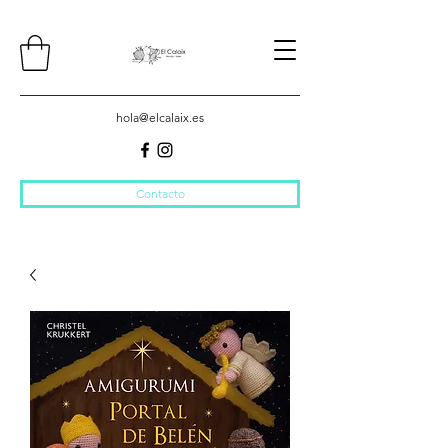
hola@elcalaix.es
Contacto