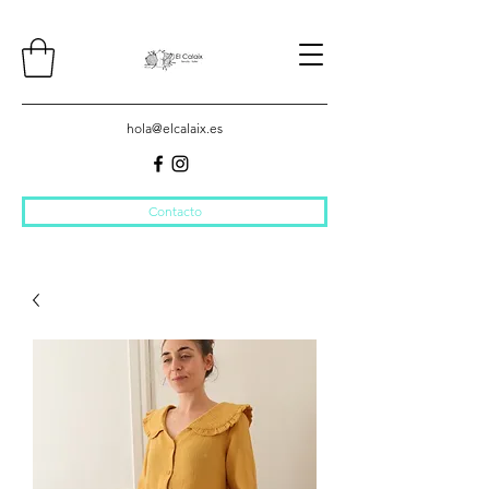
hola@elcalaix.es
Contacto