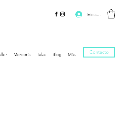
Inicia la sessió
Contacto
aller
Mercería
Telas
Blog
Más