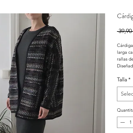
Cárdi
 39,90 
Cárdiga
larga c
rallas d
Diseñad
Talla
*
Sele
Quantit