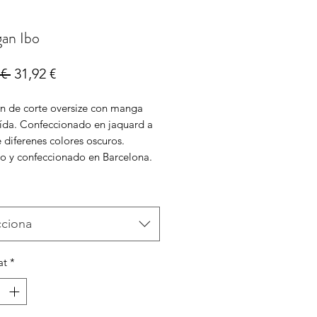
gan Ibo
Preu
Preu
€ 
31,92 €
normal
d'oferta
n de corte oversize con manga
aída. Confeccionado en jaquard a
e diferenes colores oscuros.
o y confeccionado en Barcelona.
cciona
at
*