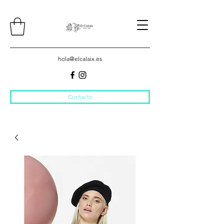
hola@elcalaix.es
Contacto