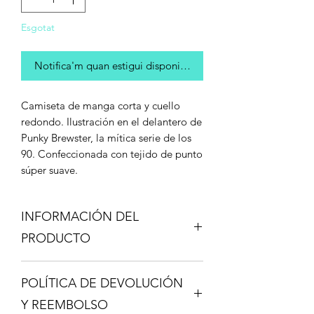
Esgotat
Notifica'm quan estigui disponible
Camiseta de manga corta y cuello
redondo. Ilustración en el delantero de
Punky Brewster, la mítica serie de los
90. Confeccionada con tejido de punto
súper suave.
INFORMACIÓN DEL
PRODUCTO
100% algodón orgánico - Tintes
POLÍTICA DE DEVOLUCIÓN
naturales
MEDIDAS
Y REEMBOLSO