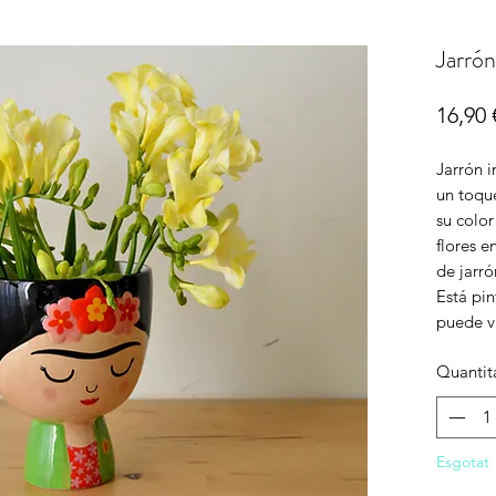
Jarró
16,90 
Jarrón 
un toque
su color
flores e
de jarr
Está pin
puede va
Quantit
Esgotat