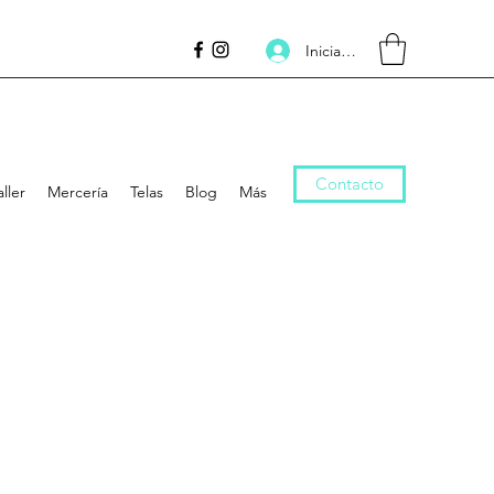
Inicia la sessió
Contacto
aller
Mercería
Telas
Blog
Más