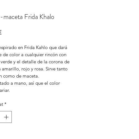
n-maceta Frida Khalo
Price
€
inspirado en Frida Kahlo que dará
 de color a cualquier rincón con
 verde y el detalle de la corona de
n amarillo, rojo y rosa. Sirve tanto
ón como de maceta.
tado a mano, así que el color
riar.
at
*