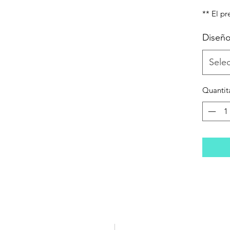
** El pr
Diseñ
Sele
Quantit