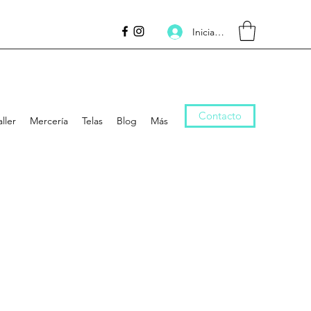
Inicia la sessió
Contacto
aller
Mercería
Telas
Blog
Más