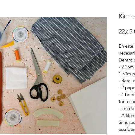
Kit ma
22,65 
En este 
necesari
Dentro d
- 2.25m 
1.50m p
- Retal 
- 2 pap
- 1 bob
tono con
- 1m de 
- Alfile
Si neces
escríbe