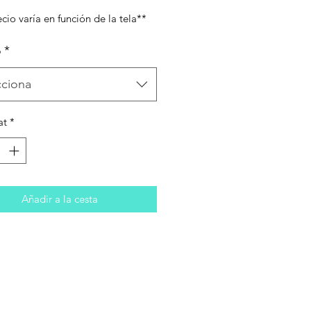
ecio varía en función de la tela**
o
*
cciona
at
*
Añadir a la cesta