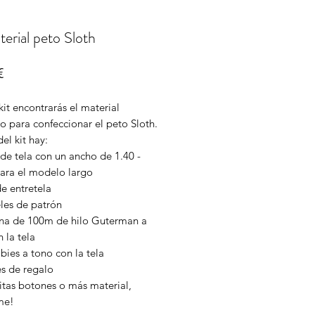
terial peto Sloth
Price
€
kit encontrarás el material
o para confeccionar el peto Sloth.
el kit hay:
de tela con un ancho de 1.40 -
ara el modelo largo
de entretela
eles de patrón
ina de 100m de hilo Guterman a
 la tela
bies a tono con la tela
res de regalo
itas botones o más material,
me!