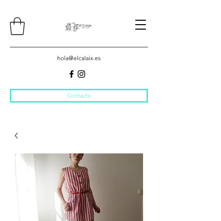
hola@elcalaix.es
Contacto