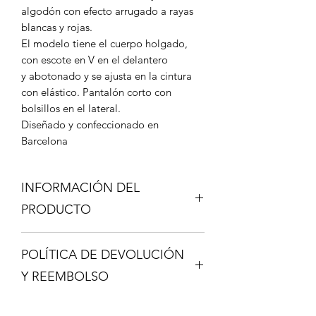
algodón con efecto arrugado a rayas
blancas y rojas.
El modelo tiene el cuerpo holgado,
con escote en V en el delantero
y abotonado y se ajusta en la cintura
con elástico. Pantalón corto con
bolsillos en el lateral.
Diseñado y confeccionado en
Barcelona
INFORMACIÓN DEL
PRODUCTO
100% algodón
POLÍTICA DE DEVOLUCIÓN
MEDIDAS
Talla S: cintura 68cm
Y REEMBOLSO
cadera 88cm
Talla M: cintura 74cm
Tienes 15 días para devolver tu