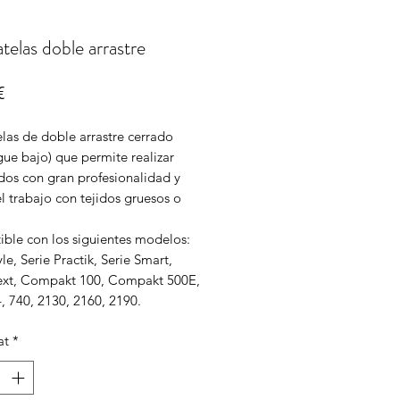
telas doble arrastre
Price
€
las de doble arrastre cerrado
ue bajo) que permite realizar
dos con gran profesionalidad y
 el trabajo con tejidos gruesos o
ble con los siguientes modelos:
yle, Serie Practik, Serie Smart,
ext, Compakt 100, Compakt 500E,
, 740, 2130, 2160, 2190.
at
*