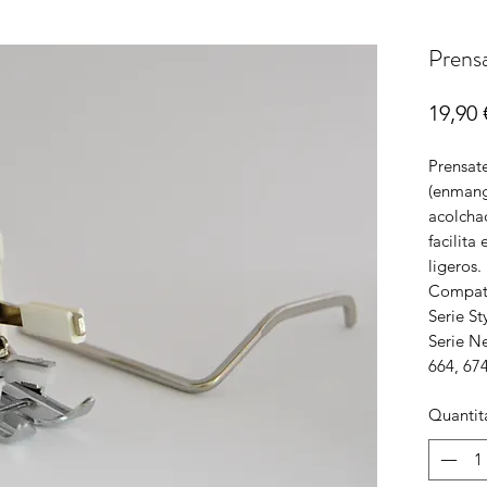
Prensa
19,90 
Prensate
(enmang
acolcha
facilita
ligeros.
Compati
Serie St
Serie N
664, 674
Quantit