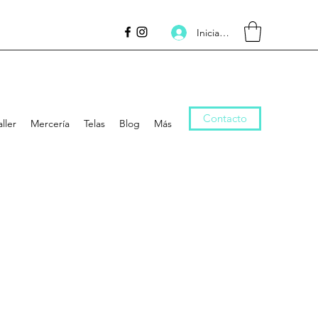
Inicia la sessió
Contacto
aller
Mercería
Telas
Blog
Más