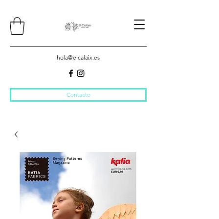
hola@elcalaix.es
Contacto