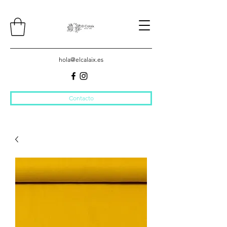
hola@elcalaix.es
Contacto