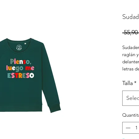
Sudad
 55,90 
Sudader
raglán y
delante
letras d
Talla
*
Sele
Quantit