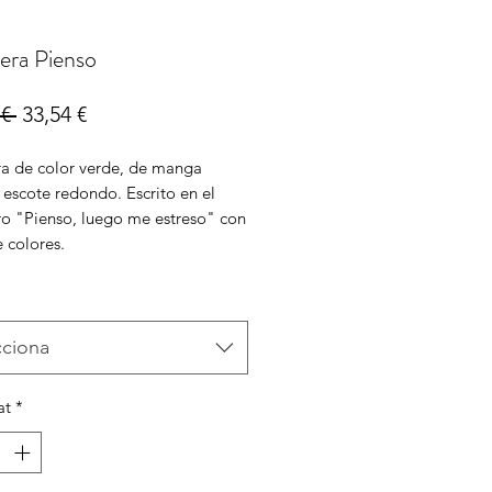
era Pienso
Preu
Preu
€ 
33,54 €
normal
d'oferta
a de color verde, de manga
 escote redondo. Escrito en el
ro "Pienso, luego me estreso" con
e colores.
cciona
at
*