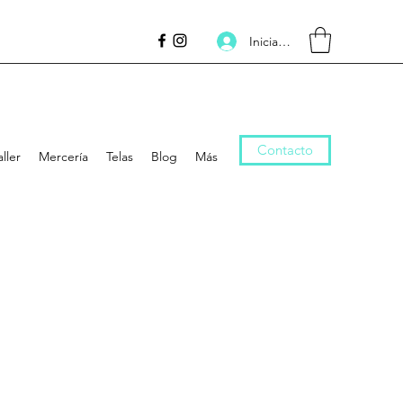
Inicia la sessió
Contacto
aller
Mercería
Telas
Blog
Más