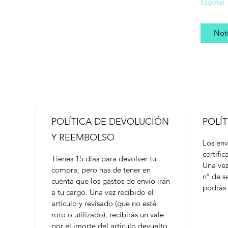
Esgotat
Noti
POLÍTICA DE DEVOLUCIÓN
POLÍT
Y REEMBOLSO
Los env
certifi
Tienes 15 días para devolver tu
Una vez
compra, pero has de tener en
nº de s
cuenta que los gastos de envío irán
podrás 
a tu cargo. Una vez recibido el
artículo y revisado (que no esté
roto o utilizado), recibirás un vale
por el imorte del artículo devuelto