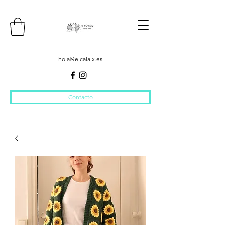
hola@elcalaix.es
Contacto