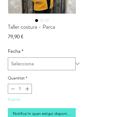
Taller costura - Parca
Price
79,90 €
Fecha
*
Quantitat
*
Esgotat
Notifica'm quan estigui disponible