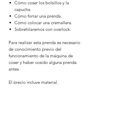
Cómo coser los bolsillos y la
capucha.
Cómo forrar una prenda.
Cómo colocar una cremallera.
Sobrehilaremos con overlock.
Para realizar esta prenda es necesario
de conocimiento previo del
funcionamiento de la máquina de
coser y haber cosido alguna prenda
antes.
El precio incluye material.
El horario del taller es de 17h a 20h.
INFORMACIÓN ADICIONAL
En el taller trabajamos con el modelo