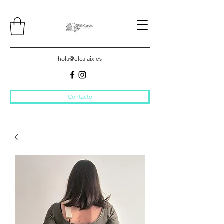
hola@elcalaix.es
Contacto