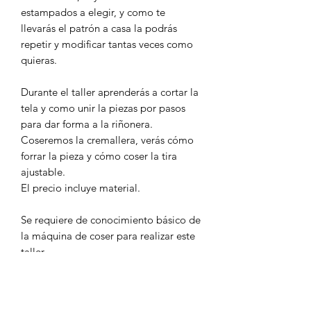
estampados a elegir, y como te
llevarás el patrón a casa la podrás
repetir y modificar tantas veces como
quieras.
Durante el taller aprenderás a cortar la
tela y como unir la piezas por pasos
para dar forma a la riñonera.
Coseremos la cremallera, verás cómo
forrar la pieza y cómo coser la tira
ajustable.
El precio incluye material.
Se requiere de conocimiento básico de
la máquina de coser para realizar este
taller.
El horario del taller de mañana es de
11h a 13h y de tarde de 18h a 20h.