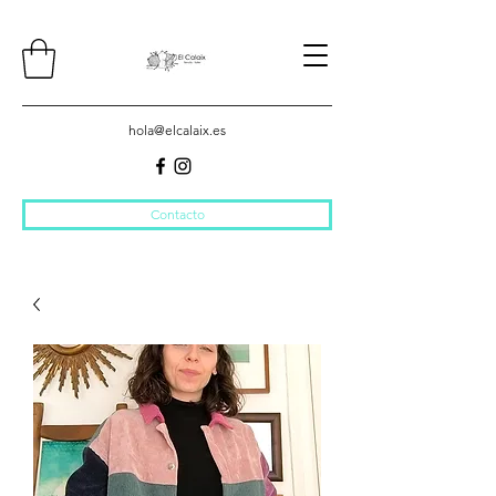
hola@elcalaix.es
Contacto