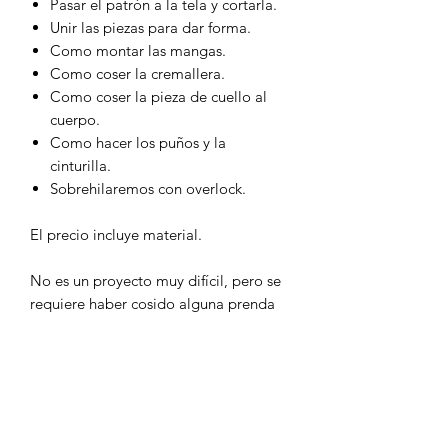
Pasar el patrón a la tela y cortarla.
Unir las piezas para dar forma.
Como montar las mangas.
Como coser la cremallera.
Como coser la pieza de cuello al
cuerpo.
Como hacer los puños y la
cinturilla.
Sobrehilaremos con overlock.
El precio incluye material.
No es un proyecto muy difícil, pero se
requiere haber cosido alguna prenda
previamente.
El horario del taller será de 16h a 20h.
INFORMACIÓN ADICIONAL