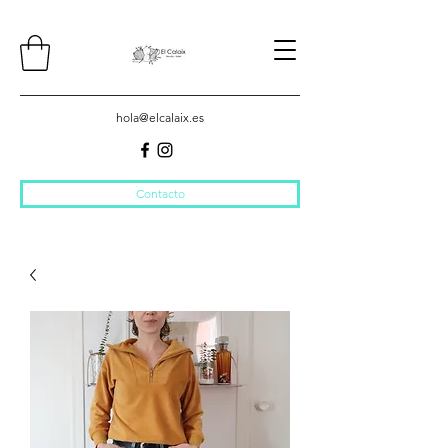
hola@elcalaix.es
Contacto