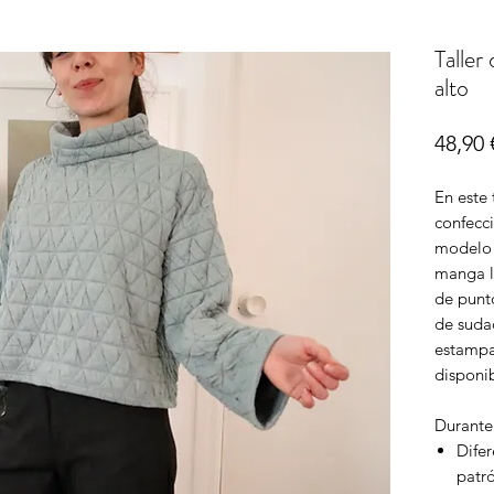
Taller
alto
48,90 
En este 
confecci
modelo 
manga l
de punto
de sudad
estampad
disponib
Durante 
Difer
patr