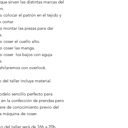
que sirven las distintas marcas del
ón.
colocar el patrón en el tejido y
 cortar.
 montar las piezas para dar
a.
coser el cuello alto.
 coser las manga.
 coser los bajos con aguja
e.
ehilaremos con overlock.
o del taller incluye material.
odelo sencillo perfecto para
e en la confección de prendas pero
iere de conocimiento previo del
la máquina de coser.
io del taller será de 16h a 20h.