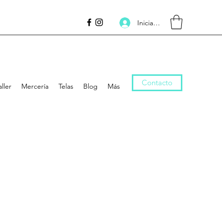
Inicia la sessió
Contacto
aller
Mercería
Telas
Blog
Más