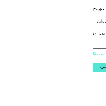
Fecha
Sele
Quantit
Esgotat
Noti