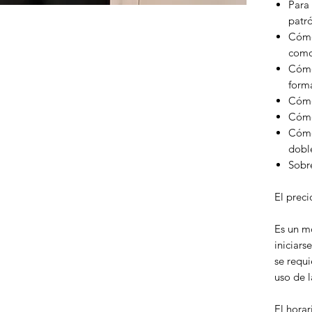
Para 
patr
Cómo 
como
Cómo
form
Cómo 
Cómo
Cómo
dobl
Sobr
El preci
Es un m
iniciars
se requ
uso de 
El horar