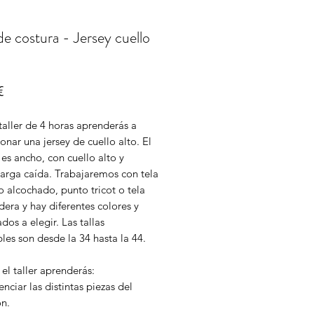
 de costura - Jersey cuello
Price
€
taller de 4 horas aprenderás a
onar una jersey de cuello alto. El
es ancho, con cuello alto y
arga caída. Trabajaremos con tela
 alcochado, punto tricot o tela
era y hay diferentes colores y
os a elegir. Las tallas
les son desde la 34 hasta la 44.
el taller aprenderás:
enciar las distintas piezas del
ón.