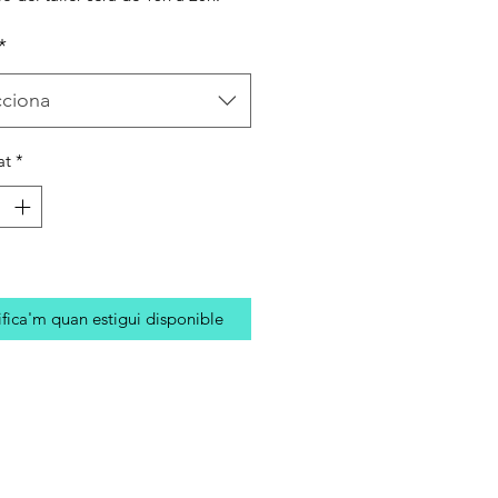
*
cciona
at
*
fica'm quan estigui disponible