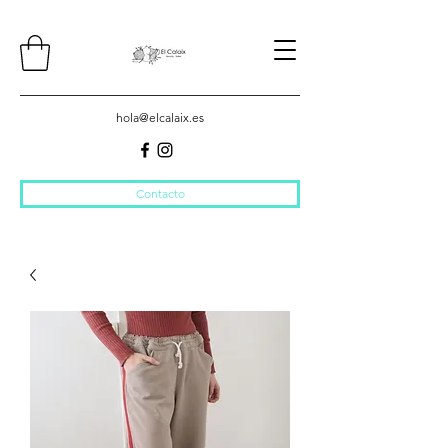
hola@elcalaix.es
Contacto