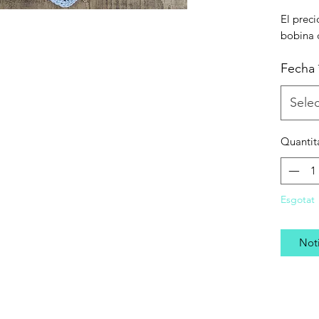
El preci
bobina d
Fecha
Sele
Quantit
Esgotat
Noti