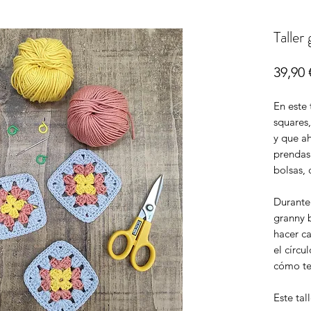
Taller
39,90 
En este 
squares,
y que a
prendas
bolsas, 
Durante 
granny 
hacer ca
el círcu
cómo te
Este tal