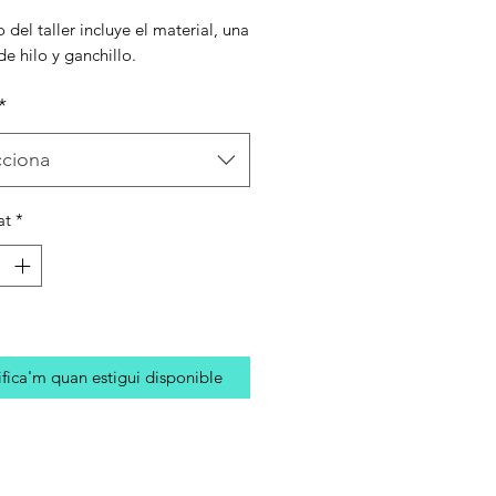
o del taller incluye el material, una
e hilo y ganchillo.
*
cciona
at
*
fica'm quan estigui disponible