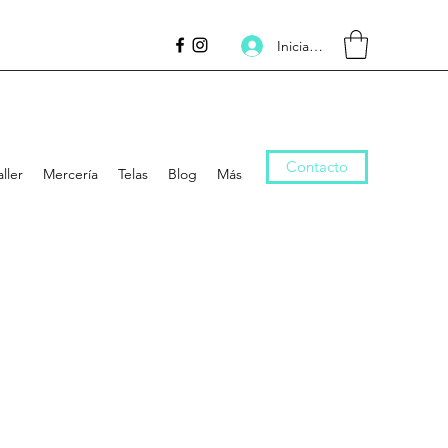
Inicia la sessió
Contacto
aller
Mercería
Telas
Blog
Más