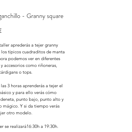
 ganchillo - Granny square
Price
€
taller aprederás a tejer granny
 los típicos cuadraditos de manta
hora podemos ver en diferentes
 y accesorios como riñoneras,
cárdigans o tops.
las 3 horas aprenderás a tejer el
básico y para ello verás cómo
deneta, punto bajo, punto alto y
lo mágico. Y si da tiempo verás
jer otro modelo.
ler se realizará16:30h a 19:30h.