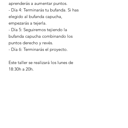
aprenderás a aumentar puntos.
- Día 4: Terminarás tu bufanda. Si has
elegido al bufanda capucha,
empezarás a tejerla.
- Día 5: Seguiremos tejiendo la
bufanda capucha combinando los
puntos derecho y revés.
- Día 6: Terminarás el proyecto.
Este taller se realizará los lunes de
18:30h a 20h.
El precio del taller incluye el material,
una bobina de hilo y agujas para la
bufanda y 2 bobinas de hilo y agujas
para la bufanda capucha.
Si no te da tiempo de terminar tu
proyecto, no te preocupes, puedes