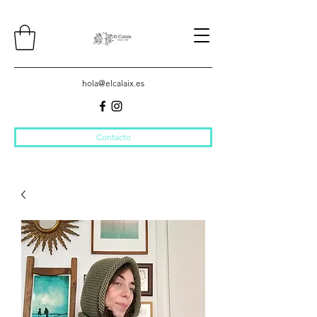
hola@elcalaix.es
Contacto