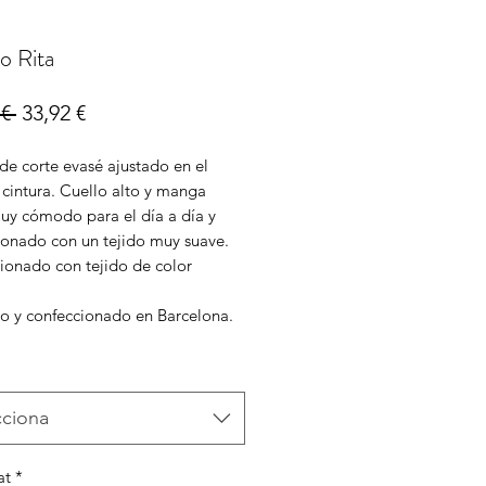
o Rita
Preu
Preu
€ 
33,92 €
normal
d'oferta
de corte evasé ajustado en el
 cintura. Cuello alto y manga
Muy cómodo para el día a día y
ionado con un tejido muy suave.
ionado con tejido de color
.
o y confeccionado en Barcelona.
cciona
at
*