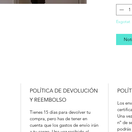
Esgotat
Noti
POLÍTICA DE DEVOLUCIÓN
POLÍT
Y REEMBOLSO
Los env
certifi
Tienes 15 días para devolver tu
Una vez
compra, pero has de tener en
nº de s
cuenta que los gastos de envío irán
podrás 
a tu cargo. Una vez recibido el