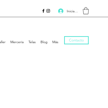
Inicia la sessió
Contacto
aller
Mercería
Telas
Blog
Más