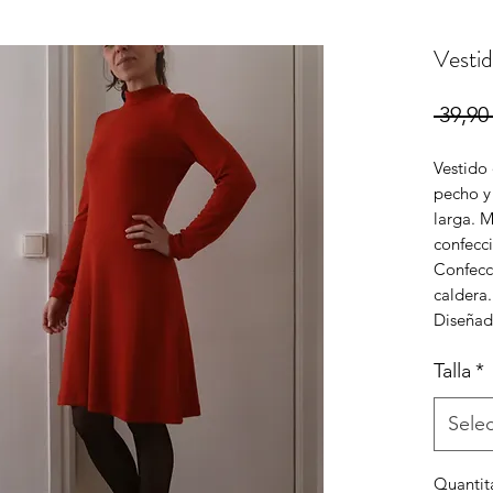
Vestid
 39,90 
Vestido 
pecho y
larga. 
confecc
Confecc
caldera
Diseñad
Talla
*
Sele
Quantit