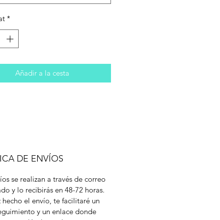
at
*
Añadir a la cesta
ICA DE ENVÍOS
íos se realizan a través de correo
cado y lo recibirás en 48-72 horas.
 hecho el envío, te facilitaré un
eguimiento y un enlace donde