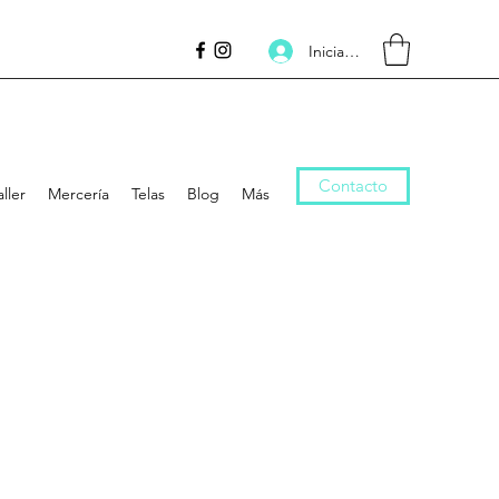
Inicia la sessió
Contacto
aller
Mercería
Telas
Blog
Más