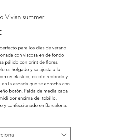
do Vivian summer
Price
€
perfecto para los días de verano
ionada con viscosa en de fondo
sa pálido con print de flores.
o es holgado y se ajusta a la
con un elástico, escote redondo y
a en la espada que se abrocha con
eño botón. Falda de media capa
midi por encima del tobillo.
o y confeccionado en Barcelona.
cciona