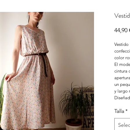
Vesti
44,90 
Vestido 
confecc
color ro
El model
cintura 
apertur
un pequ
y largo 
Diseñad
Talla
*
Sele