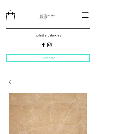
hola@elcalaix.es
Contacto