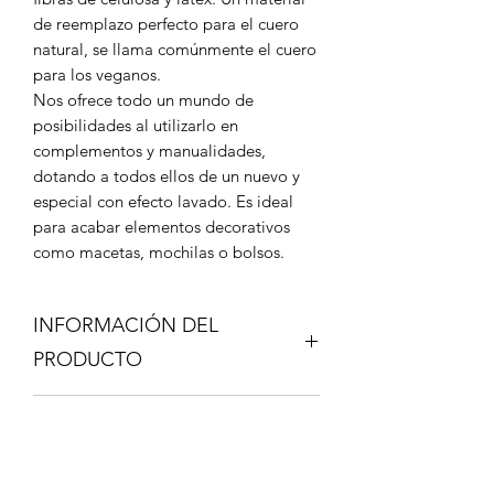
de reemplazo perfecto para el cuero
natural, se llama comúnmente el cuero
para los veganos.
Nos ofrece todo un mundo de
posibilidades al utilizarlo en
complementos y manualidades,
dotando a todos ellos de un nuevo y
especial con efecto lavado. Es ideal
para acabar elementos decorativos
como macetas, mochilas o bolsos.
INFORMACIÓN DEL
PRODUCTO
Composición 67% Celulosa - 33%
POLÍTICA DE ENVÍOS
Látex
Ancho de la tela 73-74cm - 230gr/mt2
Los envíos se realizan a través de
Aguja universal, grosor 90-100