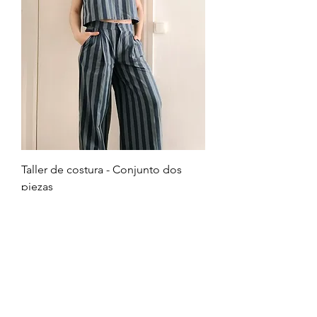
Taller de costura - Conjunto dos
piezas
Preu
102,90 €