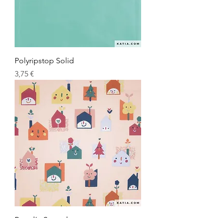
Polyripstop Solid
Preu
3,75 €