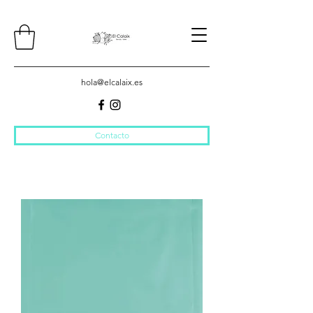
hola@elcalaix.es
Contacto